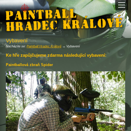
Vybavení
Nacházíte se:
Paintball Hradec Králové
→ Vybavení
Ke hře zapůjčujeme zdarma následující vybavení:
Paintballová zbraň Spider